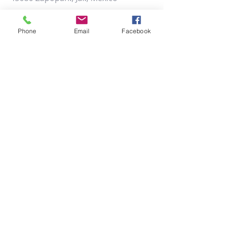
Phone
Email
Facebook
TAMBIÉN PUEDES LLENAR EL
SIGUIENTE FORMULARIO DE CONTACTO: