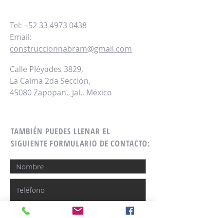
Tel:
+52 33 4973 0438
Email:
construccionnabram@gmail.com
Calle Pléyades 3829,
La Calma 2da Sección,
45080 Zapopan., Jal., México
TAMBIÉN PUEDES LLENAR EL
SIGUIENTE FORMULARIO DE CONTACTO: