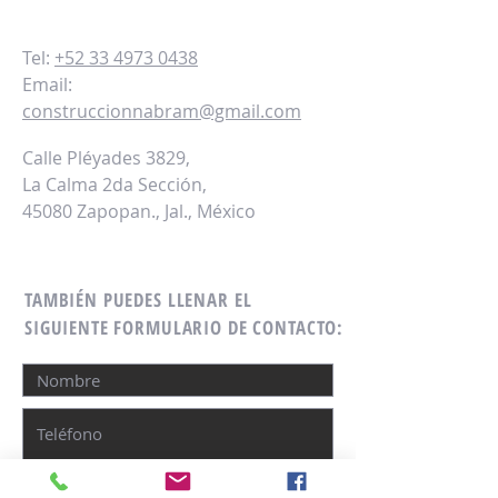
Tel:
+52 33 4973 0438
Email:
construccionnabram@gmail.com
Calle Pléyades 3829,
La Calma 2da Sección,
45080 Zapopan., Jal., México
TAMBIÉN PUEDES LLENAR EL
SIGUIENTE FORMULARIO DE CONTACTO: